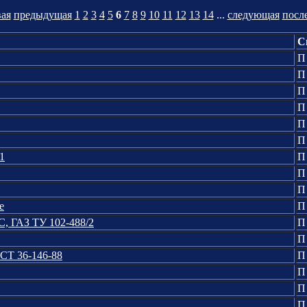
ая
предыдущая
1
2
3
4
5
6
7
8
9
10
11
12
13
14
...
следующая
посл
С
П
П
П
П
П
П
1
П
П
П
е
П
2С, ГАЗ ТУ 102-488/2
П
П
СТ 36-146-88
П
П
П
П