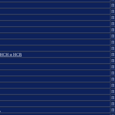
П
П
П
П
П
П
П
П
м НСН и НСВ
П
П
П
П
П
П
П
П
П
.
П