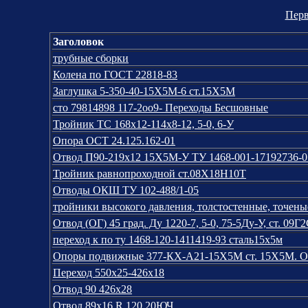
Перв
Заголовок
трубные сборки
Колена по ГОСТ 22818-83
Заглушка 5-350-40-15Х5М-6 ст.15Х5М
сто 79814898 117-2оо9- Переходы Бесшовные
Тройник ТС 168х12-114х8-12, 5-0, 6-У
Опора ОСТ 24.125.162-01
Отвод П90-219x12 15Х5М-У ТУ 1468-001-17192736-0
Тройник равнопроходной ст.08Х18Н10Т
Отводы ОКШ ТУ 102-488/1-05
тройники высокого давления, толстостенные, точены
Отвод (ОГ) 45 град. Ду 1220-7, 5-0, 75-5Ду-У, ст. 09Г
переход к по ту 1468-120-1411419-93 сталь15х5м
Опоры подвижные 377-КХ-А21-15Х5М ст. 15Х5М. О
Переход 550х25-426х18
Отвод 90 426х28
Отвод 89х16 R 120 20ЮЧ