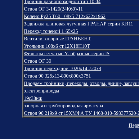
Тройник равнопроходной тип 10 04
Отвод ОГ 3-1420(24К60)-11
Колено Pу25 Т60-108х5-712х622х1962
Задвижка клиновая чугунная ГРАНАР серии KR11
Переход точеной 1-65х25
Вентили запорные ГРАНВЕНТ
Угольник 108х6 ст.12Х18Н10Т
Фильтры сетчатые Y- образные серии IS
Отвод ОГ 30
Тройник переходной 1020х14-720х9
Отвод 90 325х13-800х800х3751
Продаем тройники, переходы ,отводы, днище, заглуш
электроприводы
19с38нж
запорная и трубопроводная арматура
Отвод 90 219х9 ст.15ХМФА ТУ 1468-010-593377520-
Перв