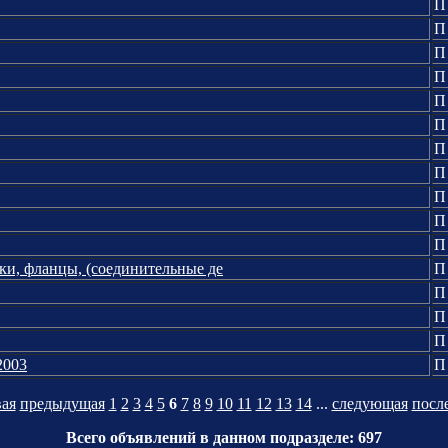
П
П
П
П
П
П
П
П
П
П
П
ки, фланцы, (соединительные де
П
П
П
П
2003
П
ая
предыдущая
1
2
3
4
5
6
7
8
9
10
11
12
13
14
...
следующая
посл
Всего объявлений в данном подразделе: 697