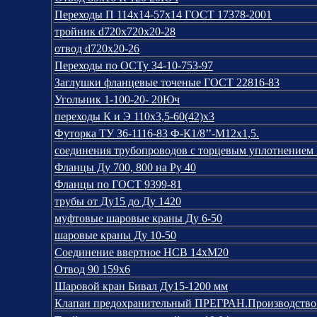
Переходы П 114х14-57х14 ГОСТ 17378-2001
тройник d720x720x20-28
отвод d720x20-26
Переходы по ОСТу 34-10-753-97
Заглушки фланцевые точеные ГОСТ 22816-83
Угольник 1-100-20- 20Юч
переходы К и Э 110х3,5-60(42)х3
Футорка ТУ 36-1116-83 Ф-К1/8’’-М12х1,5.
соединения трубопроводов с торцевым уплотнение
Фланцы Ду 700, 800 на Ру 40
Фланцы по ГОСТ 9399-81
трубы от Ду15 до Ду 1420
муфтовые шаровые краны Ду 6-50
шаровые краны Ду 10-50
Соединение ввертное НСВ 14хM20
Отвод 90 159х6
Шаровой кран Бивал Ду15-1200 мм
Клапан предохранительный ПРЕГРАН.Производство