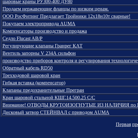
шаровые краны РУ300-400 ДУ80
Продаем нержавеющие фланцы по низким ценам.
ООО РосФитинг Предлагает Тройники 12х18н10т сварные!
Покупаем электропривода AUMA
Компенсаторы производство и продажа
Седло Flucast AB/P
Регулирующие клапаны Гранрег КАТ
Вентиль запорны V 234А сильфон
производство приборов контроля и регулирования технологиче
Обратный кабель RD50
Трехходовой шаровой кран
Гибкая вставка (компенсатор)
Клапаны предохранительные Прегран
Кран шаровой стальной КШГ.14.500.25 С/С
Внимание! ОТВОДЫ КРУТОИЗОГНУТЫЕ ИЗ НАЛИЧИЯ по ГО
Дисковый затвор СТЕЙНВАЛ с приводом AUMA
Первая
пр