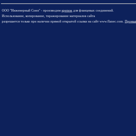
ООО "Инженерный Союз" - производим
крепеж
для фланцевых соединений.
Использование, копирование, тиражирование материалов сайта
разрешается только при наличии прямой открытой ссылки на сайт www.flanec.com.
Промыш