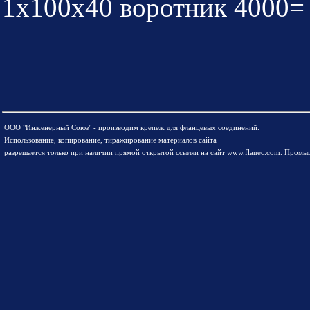
1х100х40 воротник 4000=
ООО "Инженерный Союз" - производим
крепеж
для фланцевых соединений.
Использование, копирование, тиражирование материалов сайта
разрешается только при наличии прямой открытой ссылки на сайт www.flanec.com.
Промыш