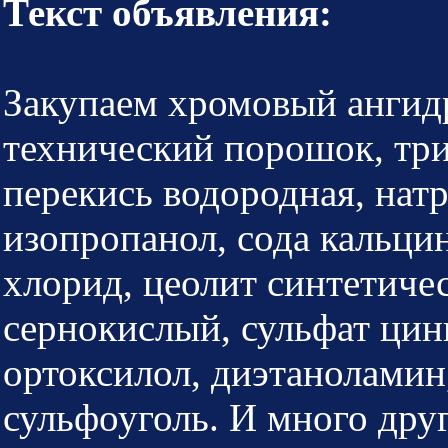
Текст объявления:
Закупаем хромовый ангидр
технический порошок, три
перекись водородная, натр
изопропанол, сода кальци
хлорид, цеолит синтетиче
сернокислый, сульфат цинк
ортоксилол, диэтаноламин,
сульфоуголь. И много дру