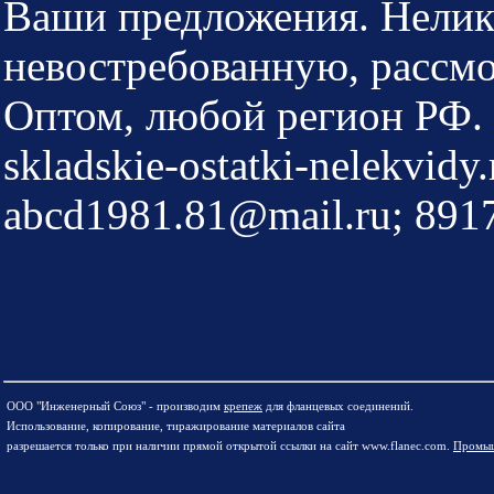
Ваши предложения. Нелик
невостребованную, рассм
Оптом, любой регион РФ.
skladskie-ostatki-nelekvidy
abcd1981.81@mail.ru; 891
ООО "Инженерный Союз" - производим
крепеж
для фланцевых соединений.
Использование, копирование, тиражирование материалов сайта
разрешается только при наличии прямой открытой ссылки на сайт www.flanec.com.
Промыш