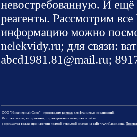
невостребованную. И ещё 
реагенты. Рассмотрим вс
информацию можно посмотр
nelekvidy.ru; для связи: ва
abcd1981.81@mail.ru; 891
ООО "Инженерный Союз" - производим
крепеж
для фланцевых соединений.
Использование, копирование, тиражирование материалов сайта
разрешается только при наличии прямой открытой ссылки на сайт www.flanec.com.
Промыш