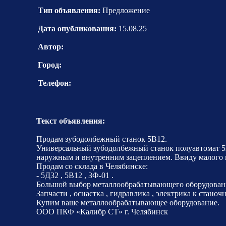
Тип объявления:
Предложение
Дата опубликования:
15.08.25
Автор:
Город:
Телефон:
Текст объявления:
Продам зубодолбежный станок 5В12.
Универсальный зубодолбежный станок полуавтомат 5В
наружным и внутренним зацеплением. Ввиду малого пе
Продам со склада в Челябинске:
- 5Д32 , 5В12 , ЗФ-01 .
Большой выбор металлообрабатывающего оборудования
Запчасти , оснастка , гидравлика , электрика к стано
Купим ваше металлообрабатывающее оборудование.
ООО ПКФ «Калибр СТ» г. Челябинск