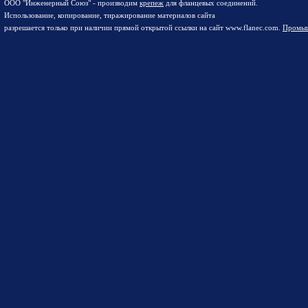
ООО "Инженерный Союз" - производим
крепеж
для фланцевых соединений.
Использование, копирование, тиражирование материалов сайта
разрешается только при наличии прямой открытой ссылки на сайт www.flanec.com.
Промыш