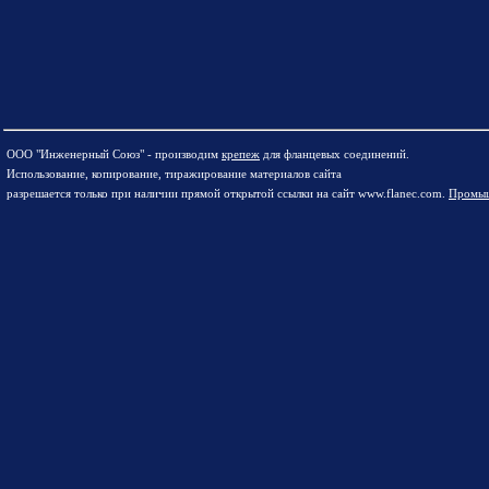
ООО "Инженерный Союз" - производим
крепеж
для фланцевых соединений.
Использование, копирование, тиражирование материалов сайта
разрешается только при наличии прямой открытой ссылки на сайт www.flanec.com.
Промыш