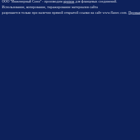
ООО "Инженерный Союз" - производим
крепеж
для фланцевых соединений.
Использование, копирование, тиражирование материалов сайта
разрешается только при наличии прямой открытой ссылки на сайт www.flanec.com.
Промыш