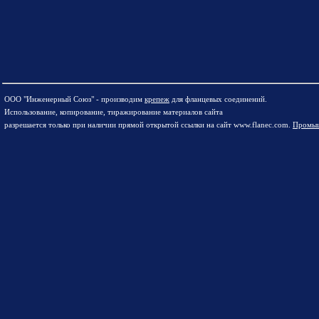
ООО "Инженерный Союз" - производим
крепеж
для фланцевых соединений.
Использование, копирование, тиражирование материалов сайта
разрешается только при наличии прямой открытой ссылки на сайт www.flanec.com.
Промыш