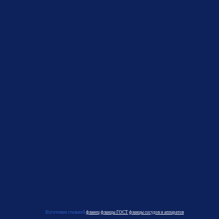
Изготовим стальной
фланец
фланцы ГОСТ
фланцы сосудов и аппаратов