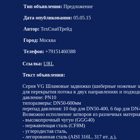
Тип объявления:
Предложение
Дата опубликования:
05.05.15
Автор:
ТехСнабТрейд
Город:
Москва
Телефон:
+79151460388
Ссылка:
URL
Текст объявления:
Серия VG Шламовые задвижки (шиберные ножевые за
для перекрытия потока в двух направлениях и подход
давление: PN10
типоразмеры: DN50-600мм
перепад давления: 10 бар для DN50-400, 6 бар для DN
Возможно исполнение затворов из различных материа
- высокопрочный чугун (GGG40)
- нержавеющая сталь (CF8M)
- углеродистая сталь,
- легированная сталь (AISI 316L, 317 ит. д.),