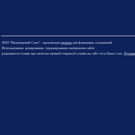
ООО "Инженерный Союз" - производим
крепеж
для фланцевых соединений.
Использование, копирование, тиражирование материалов сайта
разрешается только при наличии прямой открытой ссылки на сайт www.flanec.com.
Промыш