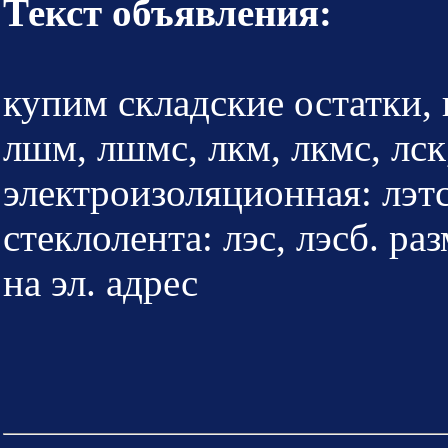
Текст объявления:
купим складские остатки, 
лшм, лшмс, лкм, лкмс, лск,
электроизоляционная: лэтса
стеклолента: лэс, лэсб. ра
на эл. адрес