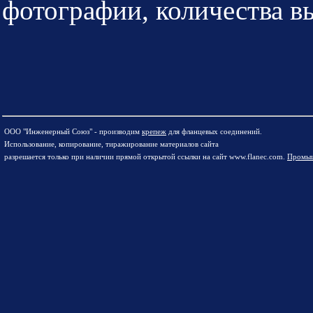
фотографии, количества в
ООО "Инженерный Союз" - производим
крепеж
для фланцевых соединений.
Использование, копирование, тиражирование материалов сайта
разрешается только при наличии прямой открытой ссылки на сайт www.flanec.com.
Промыш