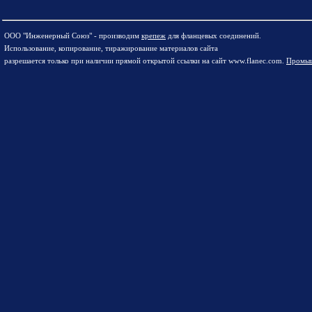
ООО "Инженерный Союз" - производим
крепеж
для фланцевых соединений.
Использование, копирование, тиражирование материалов сайта
разрешается только при наличии прямой открытой ссылки на сайт www.flanec.com.
Промыш