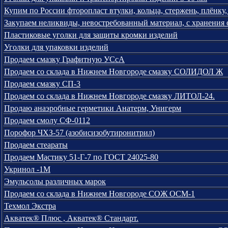
Купим по России фторопласт втулки, кольца, стержень, плёнк
Закупаем неликвиды, невостребованный материал, с хранения 
Пластиковые уголки для защиты кромки изделий
Уголки для упаковки изделий
Продаем смазку Графитную УСсА
Продаем со склада в Нижнем Новгороде смазку СОЛИДОЛ Ж
Продаем смазку СП-3
Продаем со склада в Нижнем Новгороде смазку ЛИТОЛ-24.
Продаю анаэробные герметики Анатерм, Унигерм
Продаем смолу СФ-0112
Порофор ЧХЗ-57 (азобисизобутиронитрил)
Продаем стеараты
Продаем Мастику 51-Г-7 по ГОСТ 24025-80
Укринол -1М
Эмульсолы различных марок
Продаем со склада в Нижнем Новгороде СОЖ ОСМ-1
Техмол Экстра
Акватек® Плюс , Акватек® Стандарт.