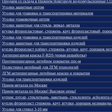
Продаем со склада в Нижнем Новгороде водоэмульсионные С
Уголки защитные оптом
Уголки для упаковки и транспортировки материалов
Уголки упаковочные оптом
Уголки защитные для стекла, зеркал, металла
втулки фторопластовые, стержень, круг фторопластовый, пор
Уголки для упаковки и транспортировки изделий
Уголки защитные для транспортировки изделий
куплю фторопласт плёнку, стержень, втулки, круг, порошок не
Антипригарная краска F-RDS (новая разработка)
Противопригарное литейное покрытие ппс-м
Полистирол литейный для ЛГМ технологий
ЛГМ антипригарные литейные краски и покрытия
Уголки для транспортировки изделий
Прием металла по Москве
Прием металла по Москве! Высокие цены!
купим: лэтсар, стеклоткань, лакоткань, стеклолента, асболента
куплю фторопласт стержень, круг, втулки, порошок неликвиды,
Уголки для стекол 3-10 мм