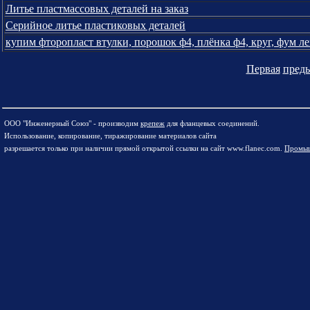
Литье пластмассовых деталей на заказ
Серийное литье пластиковых деталей
купим фторопласт втулки, порошок ф4, плёнка ф4, круг, фум ле
Первая
пред
ООО "Инженерный Союз" - производим
крепеж
для фланцевых соединений.
Использование, копирование, тиражирование материалов сайта
разрешается только при наличии прямой открытой ссылки на сайт www.flanec.com.
Промыш