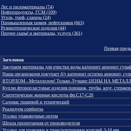
Лес и пиломатериалы (74)
Нефтепродукты, ГСМ (109)
Уголь, торф, сланцы (24)
Промышленная химия, нефтехимия (663)
Резинотехнические изделия (44)
Прочее сырьё и материалы, услуги (361)
Первая
пред
Заголовок
Закупаем материалы для очистки воды катионит анионит суль
Наша организация покупает б/у катионит остатки анионит, сул
ВТОРЛОМ - Металлолом! Только Лучшие ЦЕНЫ НА МЕТА
Куплю фторопластовые изделия порошок, трубы, круг, стержен
Синтетические жирные кислоты фр.С17-С20
Саломас пищевой и технический
Реализуем сорбенты
Уголки упаковочные оптoм
Шпала пропитанная от производителя
Уголки для упаковки и транспортировки изделий 3-10 мм